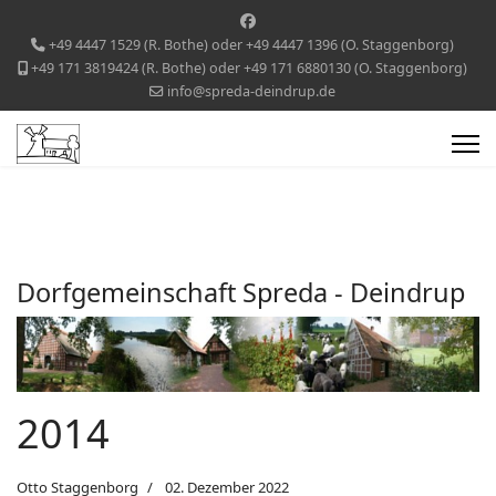
+49 4447 1529 (R. Bothe) oder +49 4447 1396 (O. Staggenborg)
+49 171 3819424 (R. Bothe) oder +49 171 6880130 (O. Staggenborg)
info@spreda-deindrup.de
Dorfgemeinschaft Spreda - Deindrup
2014
Otto Staggenborg
02. Dezember 2022