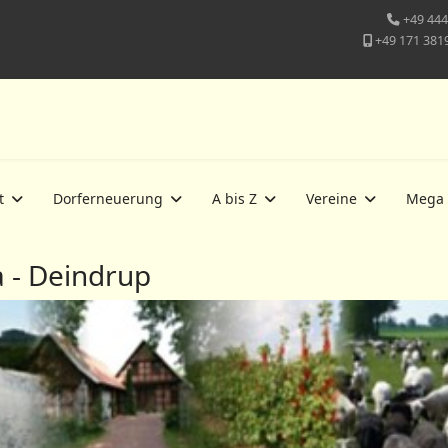
+49 444
+49 171 381
t
Dorferneuerung
A bis Z
Vereine
Mega
 - Deindrup