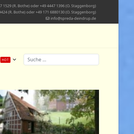
7 1529 (R. Bothe) oder +49 4447 1396 (O. Staggenborg)
9424 (R. Bothe) oder +49 171 6880130 (O. Staggenborg)
info@spreda-deindrup.de
Suchen
HOT