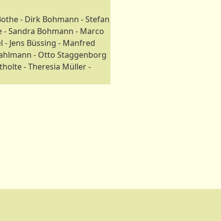
 Bothe - Dirk Bohmann - Stefan
ke - Sandra Bohmann - Marco
l - Jens Büssing - Manfred
n Kahlmann - Otto Staggenborg
tholte - Theresia Müller -